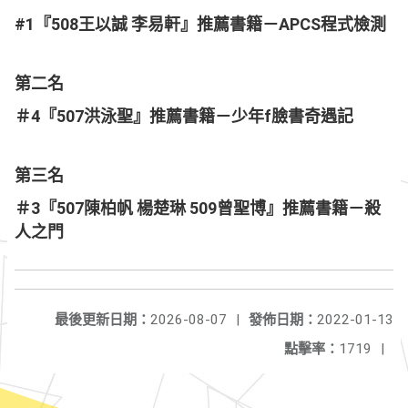
#1『508王以誠 李易軒』推薦書籍－APCS程式檢測
第二名
＃4『507洪泳聖』推薦書籍－少年f臉書奇遇記
第三名
＃3『507陳柏帆 楊楚琳 509曾聖博』推薦書籍－殺
人之門
最後更新日期：
2026-08-07
|
發佈日期：
2022-01-13
點擊率：
1719
|