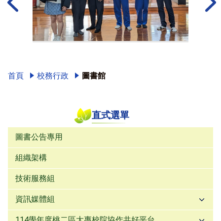
上一篇
下一篇
首頁
校務行政
圖書館
直式選單
圖書公告專用
組織架構
技術服務組
資訊媒體組
114學年度桃二區大專校院協作共好平台