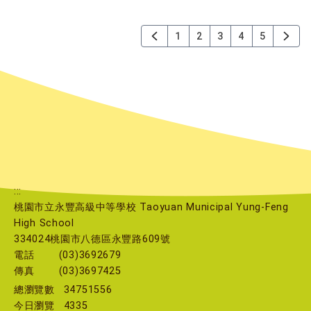
1
2
3
4
5
:::
桃園市立永豐高級中等學校 Taoyuan Municipal Yung-Feng
High School
334024桃園市八德區永豐路609號
電話
(03)3692679
傳真
(03)3697425
總瀏覽數
34751556
今日瀏覽
4335