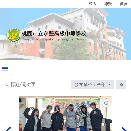
:::
登入
導覽
首頁
標
發布單位：全部
題/
RS
關
鍵
字
放大圖片