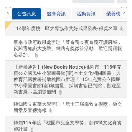
關
RS
鍵
公告訊息
競賽資訊
活動資訊
榮譽榜
字
後
114學年度桃二區大專協作共好成果發表-得獎名單
按
下
En
臺南市政府政風處辦理「菜奇鴨＆夜奇鴨守護府城．
查
反賄選知識大挑戰」網路有獎徵答活動，歡迎踴躍報
詢
名參加。
【新書通告】(New Books Notice)桃園市「115年充
實公立國民中小學圖書館(室)本土文化相關圖書」與
教育部國教署補助桃園市辦理「115年充實公立國民
中小學圖書館(室)藏書量」採購書籍已到館，歡迎至
新書展示區瀏覽借閱
轉知國立東華大學辦理「第十三屆楊牧文學獎」徵文
簡章及宣傳海報
轉知115 年度「桃園市兒童文學獎」創作徵文比賽實
施計畫