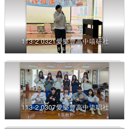
字
後
按
下
Enter
查
詢，
113-2 0321愛樂豐高中嘻研社
下
方
5張相片
內
容
將
改
變
113-2 0307愛樂豐高中流唱社
5張相片