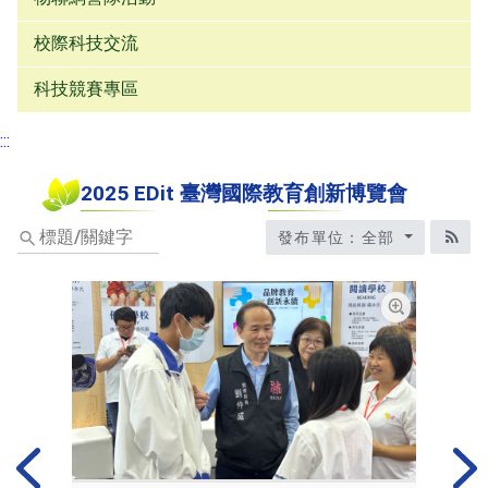
校際科技交流
科技競賽專區
:::
2025 EDit 臺灣國際教育創新博覽會
標
發布單位：全部
題/
RS
關
鍵
字
放大圖片