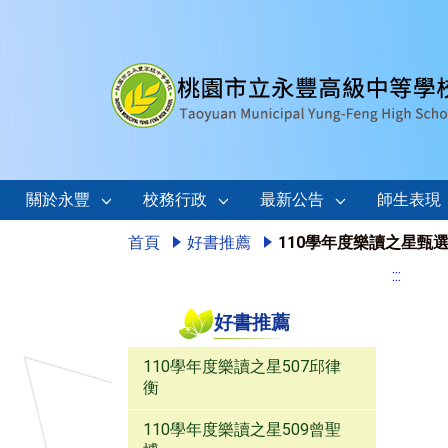
關於永豐
校務行政
最新公告
師生表現
首頁
好書推薦
110學年度樂讀之星甄
:::
好書推薦
110學年度樂讀之星507邱律
衡
110學年度樂讀之星509曾聖