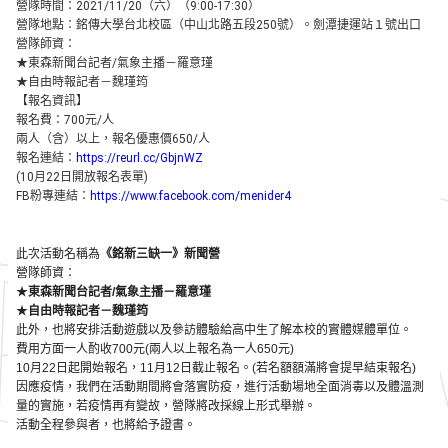
營隊時間：2021/11/20（六）（9:00-17:30）
營隊地點：銘傳⼤學台北校區（中⼭北路五段250號）。
劍潭捷運站１號出⼝
營隊師資：
★東森新聞台記者/氣象主播－羅意瑾
★⾃由時報記者－魏瑾筠
【報名資訊】
報名費：700元/⼈
兩⼈（含）以上，報名優惠價650/⼈
報名連結：
https://reurl.cc/GbjnWZ
(10⽉22⽇開放報名表單)
FB粉專連結：
https://www.facebook.
com/menider4
此次活動名稱為
《銘新三缺⼀》新聞營
營隊師資：
★
東森新聞台記者/氣象主播－羅意瑾
★
⾃由時報記者－魏瑾筠
此外，也將安排活動遊戲以及參訪體驗給⾼中⽣
了解本校的實體媒體單位。
費⽤⽅⾯⼀⼈酌收700元(兩⼈以上報名為⼀⼈650元)
10⽉22⽇起開始報名，11⽉12⽇截⽌報名。(
若名額額滿將會提早結束報名)
因應疫情，我們在活動期間將會落實防疫，進⾏活動場地全⾯
消毒以及體溫測
量的實施，若疫情再有變故，
營隊將改採線上形式舉辦。
活動全程參與者，也將給予證書。