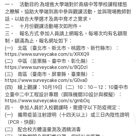
一、 活動目的:為增進大學端對於高級中等學校課程樣態
之瞭解，協助大學端到高中參與觀課活動，並與現場教師對
話，以結合大學選才及高中育才之需求。
二、 十月份觀課活動場次如附件。
三、 報名方式:參加人員請上網報名，每場次均有名額限
制，額滿為止，報名網址如下：
(一) 北區（臺北市、新北市、桃園市、新竹縣市）：
https://www.surveycake.com/s/XRXQ9
(二) 中區（苗栗縣、臺中市、彰化縣）：
https://www.surveycake.com/s/BQDzl
(三) 南區（臺南市、屏東縣、臺東縣）：
https://www.surveycake.com/s/G0va0
(四) 線上觀課：10月19日（二）10：10－12：10臺中市
立臺中二中工程設計專題（鋼珠機關3D設計與模擬）：
https://www.surveycake.com/s/gmbOq
四、 參加人員於入校觀課時，需遵守以下防疫規定：
(一) 攜帶疫苗注射證明（十四天以上）或三日內陰性證明
（PCR、快篩）
(二) 配合校方體溫量測及酒精消毒