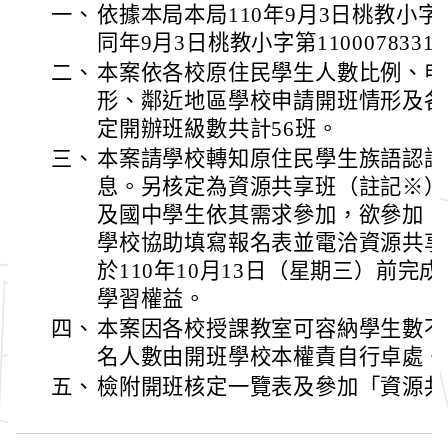
一、
依據本局本局110年9月3日桃教小字第1
同年9月3日桃教小字第110007833
二、
本案依各校原住民學生人數比例、申
形、鄰近地區學校申請開班情形及各
定開辦班級數共計56班。
三、
本案請學校轉知原住民學生族語認證
息。另核定為資源共享班（註記※）
及國中學生依其需求參加，欲參加「
學校協助填寫報名表並電洽資源共享
於110年10月13日（星期三）前完
學習權益。
四、
本案因各校授課教室可容納學生數不
名人數由開班學校本權責自行卓處。
五、
檢附開班核定一覽表及參加「資源共