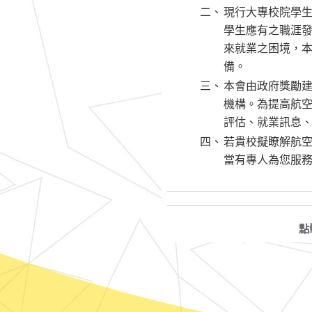
二、
現行大專校院學
學生應有之職涯
來就業之困境，
備。
三、
本會由政府獎勵
機構。為提高航
評估、就業訊息
四、
若貴校擬瞭解航
當有專人為您服
點