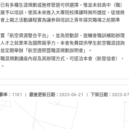
生已有多種生涯規劃或進修管道可供選擇，惟並未就高中（職）
發展予以培訓，使其未來進入大專院校擇課時無所適從，徒增將
本會上揭之活動課程實為讓參與培訓之青年探究職場之前期準
建置「航空資源整合平台」，並為勞動部、退輔會職訓補助辦理
空人才之就業率及國際競爭力，本會免費提供學生航空職涯諮詢
、並定期舉辦「航空證照暨職涯規劃說明會」。
空職涯規劃講座內容及其辦理方式，可逕洽本會（航發協會），
務。
擊率：
1101
|
最後更新日期：
2023-06-21
|
下架日期：
2023-07