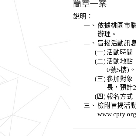
簡章一案
說明：
一、
依據桃園市腦性
辦理。
二、
旨揭活動訊
(一)
活動時間：
(二)
活動地點
0號5樓)。
(三)
參加對象
長，預計2
(四)
報名方式：採網
三、
檢附旨揭活動簡
www.cpty.o