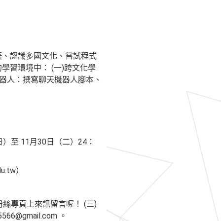
語、認識多國文化、嘗試程式
習環境中： (一)跨文化學
機器人：撰寫聊天機器人腳本、
）至 11月30日（二）24：
u.tw）
粉絲專頁上來訊留言喔！ (三)
6@gmail.com 。