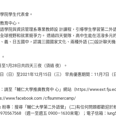
學院學生代表會。
教育中心。
語學院與資訊管理系專業教師設 計課程，引導學生學習第二外
全球視野和就業競爭力。 透過四天營隊，高中生能在活潑多元的學
、義、日五國中，認識三國國家文化、兩種外語 (二)設計聊天
 。
日至1月28日共四天三夜（須過 夜）。
7日（日）至2021年12月15日（三） 早鳥優惠期間：11月7日（日
輔仁大學推廣教育中 心」網站（https://www.ext.fju.ed
w.facebook.com /cflsummercamp/
book 粉專：搜尋「輔仁大學第二外語營」 (二)有任何問題都歡迎於
567568 （週一至週五 0900—1630來電）；電子信箱：lung556