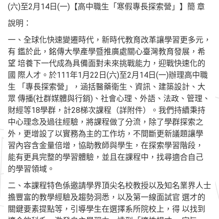
(六)至2月14日(一)【高中職生「寒假專長探索營」】簡 章
說明：
一、全球化快速變遷時代，新時代教育改革讓學習更多元，
有 鑑於此，銘傳大學產學暨推廣處關心臺灣教育發展，希
望 培養下一代成為具備面對未來挑戰能力，迎戰快速化的
國 際人才。於111年1月22日(六)至2月14日(一)辦理高中職
生 「專長探索營」，涵括醫藥衛生、資訊、建築設計、大
眾 傳播(社群媒體與行銷)、社會心理、外語、法政、管理、
財經等18學群，計28梯次課程（詳附件）。我們持續秉持
中心理念及過往經驗，將課程做了分流，除了學群探索之
外，更增設了以實務為主的工作坊，不間斷更新議題讓學
習內容含金量倍增，協助教師與學生，在探索學習階段，
能有更具完整的學習體驗，並且在課程中，找尋適合自己
的學習領域。
二、本課程特色係邀請學界頂尖名校教授以及知名業界人士
擔豐富的教學經驗及趨勢洞悉，以及第一線面試官 選才的
關鍵要素提點等，引導學生在選擇系所院校上，得 以找到