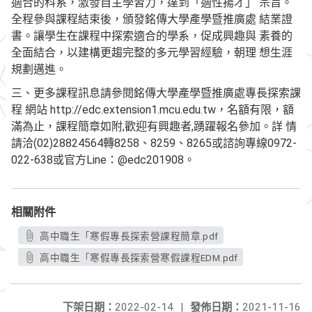
適合的科系，激發自主學習力，達到「適性揚才」 宗旨。
全程參與課程結束後，頒發銘傳大學產學暨推廣處 結業證
書。讓學生在課程中探索適合的學系，促成興趣與 素養的
全面結合，以建構更趨完整的多元學習經驗，朝理 想生涯
規劃邁進。
三、更多課程訊息請參閱銘傳大學產學暨推廣處專長探索課
程 網站 http://edc.extension1.mcu.edu.tw，名額有限，額
滿為止，課程簡章如附,歡迎有興趣者,踴躍報名參加。詳 情
請洽(02)28824564轉8258、8259、8265或諮詢專線0972-
022-638或官方Line：@edc201908。
相關附件
高中職生「寒假專長探索營課程簡章.pdf
高中職生「寒假專長探索營寒假課程EDM.pdf
下架日期：
2022-02-14
|
發佈日期：
2021-11-16