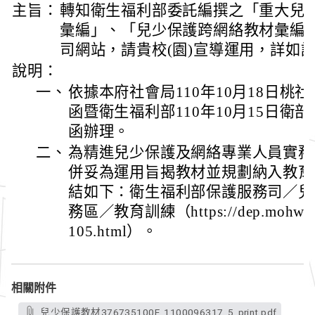
主旨：
轉知衛生福利部委託編撰之「重大兒
彙編」、「兒少保護跨網絡教材彙編
司網站，請貴校(園)宣導運用，詳如
說明：
一、
依據本府社會局110年10月18日桃社兒字
函暨衛生福利部110年10月15日衛部護字
函辦理。
二、
為精進兒少保護及網絡專業人員實務
併妥為運用旨揭教材並規劃納入教育
結如下：衛生福利部保護服務司／兒
務區／教育訓練（https://dep.mohw.gov
105.html）。
相關附件
兒少保護教材376735100E_1100096317_5_print.pdf