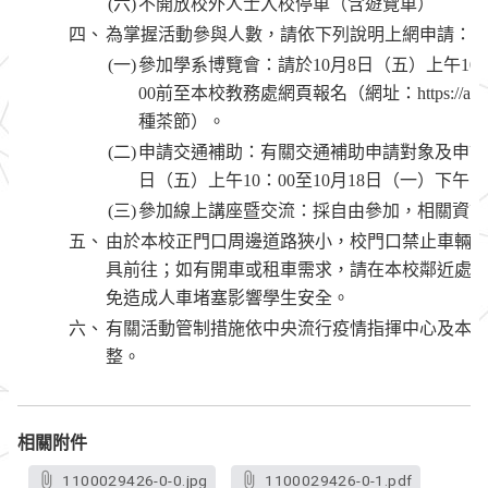
(六)
不開放校外人士入校停車（含遊覽車）
四、
為掌握活動參與人數，請依下列說明上網申請：
(一)
參加學系博覽會：請於10月8日（五）上午10：
00前至本校教務處網頁報名（網址：https://aca.nc
種茶節）。
(二)
申請交通補助：有關交通補助申請對象及申請
日（五）上午10：00至10月18日（一）下午
(三)
參加線上講座暨交流：採自由參加，相關資訊
五、
由於本校正門口周邊道路狹小，校門口禁止車輛
具前往；如有開車或租車需求，請在本校鄰近處(
免造成人車堵塞影響學生安全。
六、
有關活動管制措施依中央流行疫情指揮中心及本
整。
相關附件
1100029426-0-0.jpg
1100029426-0-1.pdf