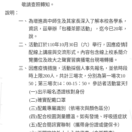
敬請查照轉知。
說明：
一、
為增進高中師生及其家長深入了解本校各學系，
資訊，茲舉辦「包種茶節活動」，迄今已20年，
說。
二、
活動訂於110年10月30日（六）舉行，因應疫情
配線上講座與交流形式。內容包含線上校系簡介
覽攤位及政大之聲實習廣播電台現場轉播。
三、
因應疫情措施，活動採個人事先報名，並依時段人
時上限200人，共計三場次，分別為第一場次10：00-1
50；第三場次14：00-15：50。 參訪者活動當天
(一)
出示報名憑證核對身份
(二)
確實配戴口罩
(三)
配戴專屬識別（依場次與顏色區分）
(四)
配合校園測量體溫。如有發燒、呼吸道症狀等
(五)
配合簡訊實聯制（攜帶身份證或健保卡）