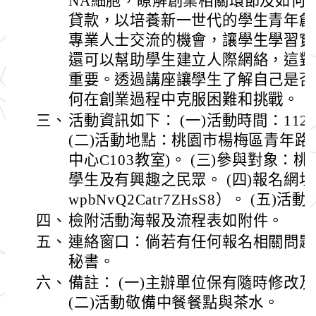
NA細胞，瞭解創業相關環節及如何
貸款，以培養新一世代的學生青年創
專業人士交流的機會，讓學生學習實
還可以幫助學生建立人際網絡，這對
重要。透過講座讓學生了解自己是否
何在創業過程中克服困難和挑戰。
三、
活動資訊如下： (一)活動時間：112
(二)活動地點：桃園市楊梅區青年路3
中心C103教室)。 (三)參與對象
學生及有興趣之民眾。 (四)報名網址：（http
wpbNvQ2Catr7ZHsS8）。 (五)
四、
檢附活動海報及流程表如附件。
五、
連絡窗口：倘若有任何報名相關問題請洽詢
秘書。
六、
備註： (一)主辦單位保有隨時修改
(二)活動敬備中餐餐點與茶水。