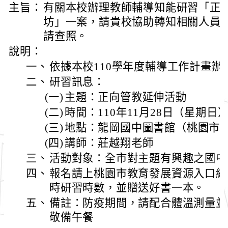
主旨：
有關本校辦理教師輔導知能研習「正
坊」一案，請貴校協助轉知相關人員
請查照。
說明：
一、
依據本校110學年度輔導工作計畫辦
二、
研習訊息：
(一)
主題：正向管教延伸活動
(二)
時間：110年11月28日（星期日）09
(三)
地點：龍岡國中圖書館（桃園市中
(四)
講師：莊越翔老師
三、
活動對象：全市對主題有興趣之國中
四、
報名請上桃園市教育發展資源入口網
時研習時數，並贈送好書一本。
五、
備註：防疫期間，請配合體溫測量並
敬備午餐