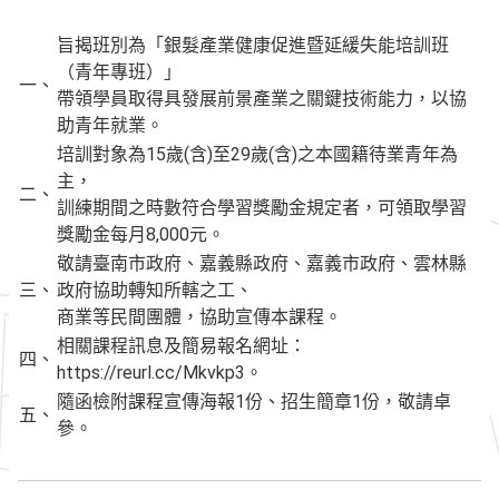
旨揭班別為「銀髮產業健康促進暨延緩失能培訓班
（青年專班）」
一、
帶領學員取得具發展前景產業之關鍵技術能力，以協
助青年就業。
培訓對象為15歲(含)至29歲(含)之本國籍待業青年為
主，
二、
訓練期間之時數符合學習獎勵金規定者，可領取學習
獎勵金每月8,000元。
敬請臺南市政府、嘉義縣政府、嘉義市政府、雲林縣
三、
政府協助轉知所轄之工、
商業等民間團體，協助宣傳本課程。
相關課程訊息及簡易報名網址：
四、
https://reurl.cc/Mkvkp3。
隨函檢附課程宣傳海報1份、招生簡章1份，敬請卓
五、
參。