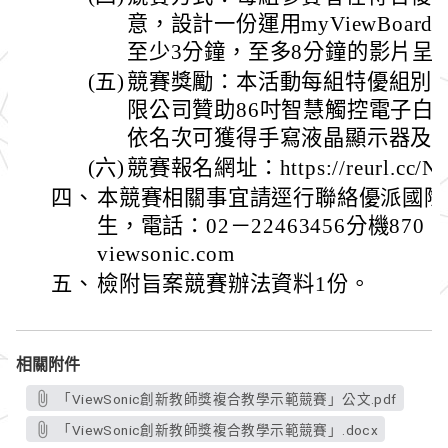
意，設計一份運用myViewBoa
至少3分鐘，至多8分鐘的影片呈
(五)
競賽獎勵：本活動每組特優組別
限公司贊助86吋智慧觸控電子白
依名次可獲得手寫液晶顯示器及
(六)
競賽報名網址：https://reurl.cc/N
四、
本競賽相關事宜請逕行聯絡優派國際
生，電話：02－22463456分機870，ema
viewsonic.com
五、
檢附旨案競賽辦法資料1份。
相關附件
「ViewSonic創新教師獎複合教學示範競賽」公文.pdf
「ViewSonic創新教師獎複合教學示範競賽」.docx