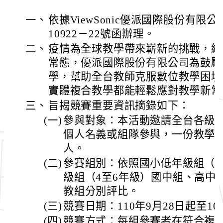
一、
依據ViewSonic優派國際股份有限公司
10922－22號函辦理。
二、
疫情為全球教學帶來嶄新的挑戰，線
常態，優派國際股份有限公司為鼓勵
學，幫助全台教師克服數位教學困境
實體複合教學都能輕鬆應對教學新常
三、
旨揭競賽重要資訊摘錄如下：
(一)
參與對象：本活動邀請全台各級
個人名義或組隊參與，一份教學設
人。
(二)
參賽組別：依照國小低年級組（1
級組（4至6年級）國中組、高中
教組分別評比。
(三)
競賽日期：110年9月28日起至1
(四)
競賽方式：每組參賽者在符合複