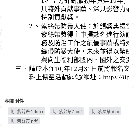
1名；另針對服務年資達10年(
具特殊貢獻事蹟、深具影響力或
特別貢獻獎。
２、
紫絲帶防暴大使：於頒獎典禮當
紫絲帶獎得主中擇數名進行演說
務及防治工作之績優事蹟或特殊
絲帶防暴大使，未來並得以紫絲
與衛生福利部國內、國外之交流
三、
請於本(110)年12月31日前將報
料上傳至活動網站(網址：https://8praw
相關附件
紫絲帶2.docx
紫絲帶2.pdf
紫絲帶.doc
紫絲帶.pdf