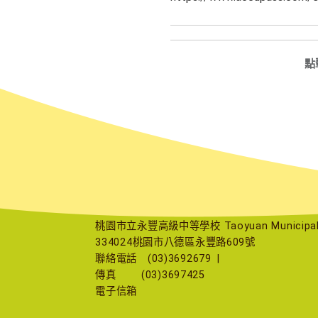
點
桃園市立永豐高級中等學校 Taoyuan Municipal Yu
334024桃園市八德區永豐路609號
聯絡電話
(03)3692679
|
傳真
(03)3697425
電子信箱