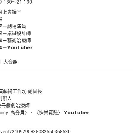
9：30～21：30
入線上會議室
場
分享－劇場演員
分享－桌遊設計師
分享－藝術治療師
𝘂𝗧𝘂𝗯𝗲𝗿
A＋大合照
 表演藝術工作坊 副團長
創辦人
註冊戲劇治療師
sy 高分貝〉、〈快樂寶賤〉 𝗬𝗼𝘂𝗧𝘂𝗯𝗲𝗿
/event/2109290838082550368530