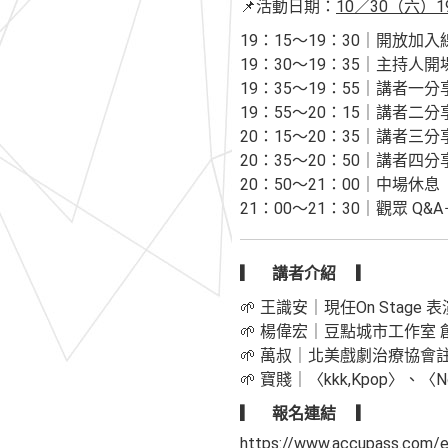
📌活動日期：
10／30（六）1
19：15～19：30｜開放加
19：30～19：35｜主持人開
19：35～19：55｜講者一
19：55～20：15｜講者二
20：15～20：35｜講者三
20：35～20：50｜講者四分享－𝗬𝗼
20：50～21：00｜中場休息
21：00～21：30｜觀眾 Q&
▎ 講者介紹 ▎
🌱 王識安｜現任On Stage
🌱 楊偉宏｜豆點城市工作室 
🌱 萬叔｜北美戲劇治療協會
🌱 寶賤｜〈kkk,Kpop〉、〈Noi
▎ 報名連結 ▎
https://www.accupass.com