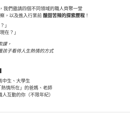
 ，我們邀請四個不同領域的職人齊聚一堂
觀察，以及進入行業前
酸甜苦辣的探索歷程
！
？」
現在？」
索課，
盪孩子看待人生熱情的方式
▎
、高中生、大學生
到「熱情所在」的爸媽、老師
想和職人互動的你（不限年紀）