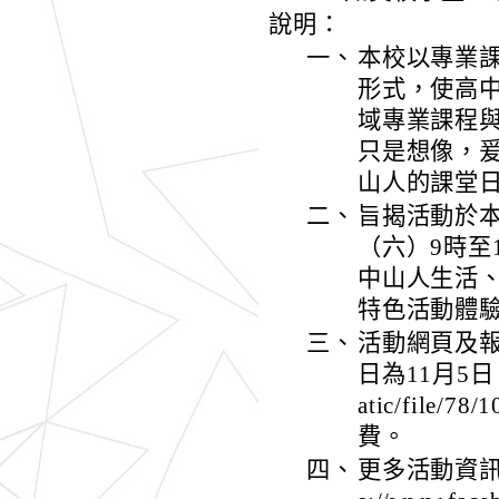
說明：
一、
本校以專業
形式，使高
域專業課程
只是想像，
山人的課堂
二、
旨揭活動於本
（六）9時至
中山人生活
特色活動體
三、
活動網頁及報
日為11月5日，為期
atic/file/7
費。
四、
更多活動資訊