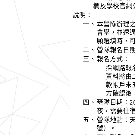
欄及學校官網
說明：
一、
本營隊辦理
會學，並透
願選填時，
二、
營隊報名日期
三、
報名方式：
採網路報
資料將由
款帳戶末
方確認後
四、
營隊日期：20
夜，需要住
五、
營隊地點：天
號）。