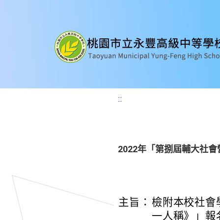
:::
2022年「第捌屆輔大社
主旨：
檢附本校社會
一人稱》」報