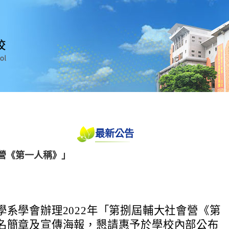
最新公告
會營《第一人稱》」
學系學會辦理2022年「第捌屆輔大社會營《第
名簡章及宣傳海報，懇請惠予於學校內部公布