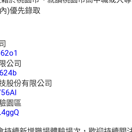
內)優先錄取
司
v762o1
有限公司
5624b
科技股份有限公司
756Al
體驗園區
VL4ggQ
月會持續新增職場體驗場次，歡迎持續關