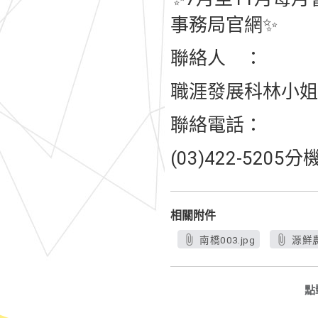
事務局官網✨
聯絡人 ：
職涯發展科林小姐
聯絡電話：
(03)422-5205分
相關附件
南橋003.jpg
源鮮農
點