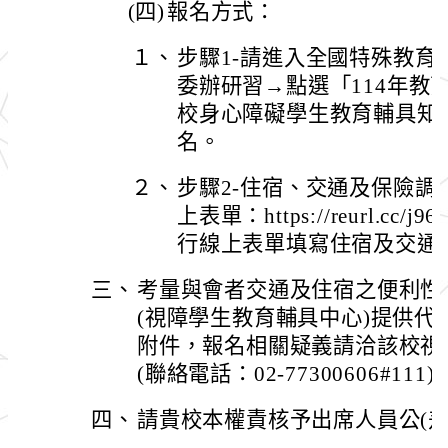
(四)
報名方式：
１、
步驟1-請進入全國特殊教育
委辦研習→點選「114年教
校身心障礙學生教育輔具知
名。
２、
步驟2-住宿、交通及保險調
上表單：https://reurl.cc/
行線上表單填寫住宿及交通
三、
考量與會者交通及住宿之便利性
(視障學生教育輔具中心)提供
附件，報名相關疑義請洽該校視
(聯絡電話：02-77300606#111)
四、
請貴校本權責核予出席人員公(差