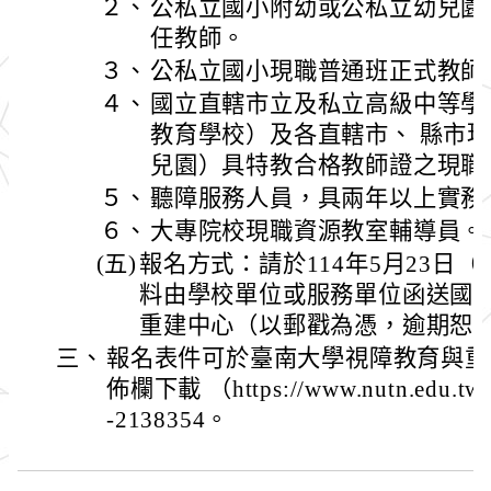
２、
公私立國小附幼或公私立幼兒園
任教師。
３、
公私立國小現職普通班正式教師
４、
國立直轄市立及私立高級中等學
教育學校）及各直轄市、 縣市
兒園）具特教合格教師證之現職
５、
聽障服務人員，具兩年以上實務
６、
大專院校現職資源教室輔導員。
(五)
報名方式：請於114年5月23日
料由學校單位或服務單位函送國
重建中心（以郵戳為憑，逾期恕
三、
報名表件可於臺南大學視障教育與重
佈欄下載 （https://www.nutn.edu
-2138354。