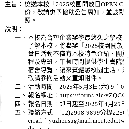
主旨：
檢送本校「2025校園開放日OPEN C
份，敬請惠予協助公告周知，並鼓勵
照。
說明：
一、
本校為台塑企業辦學最悠久之學校，
了解本校，將舉辦「2025校園開放日O
當日活動不僅有本校特色介紹、開放
程及專班，午餐時間提供學生書院餐
宿舍導覽，讓來賓體驗校園生活，活
敬請參閱活動文宣如附件。
二、
活動時間：2025年5月3日(六) 9：00
三、
報名網址：https://forms.gle/yZQGC
四、
報名日期：即日起至2025年4月25日
五、
聯絡方式：(02)2908-9899分機22
email：yuzhensu@mail.mcut.edu.tw、
du.tw 。