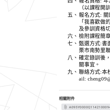
四、
報名資格: 
（以課程開
五、
報名方式: 
「我喜歡做
及參訓資格
六、
檢附課程簡
七、
甄選方式:書
栗市南勢里聯
八、
確定錄訓後
關事宜。
九、
聯絡方式:本校
ail: cheng0
相關附件
A095Y0000Q1142100094