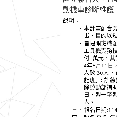
動機車診斷維護
說明：
一、
本計畫配合
畫，目的以
二、
旨揭開班職類
工具機實務技
付1萬元，其餘
4年8月11
人數:30人
能班」: 訓練
餘勞動部補助)
日，週一至週
人。
三、
報名日期:11