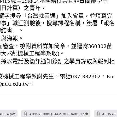
年滿15歲至29歲之本國籍待業且非日間部學生
訓日計算）之青年。
關鍵字搜尋「台灣就業通」加入會員，並填寫完
的事」職涯測驗後，搜尋課程名稱，簽署「報名
切結書」。
章與海報。
面審查，檢附資料詳如簡章，並逕寄360302苗
大2號(機械工程學系收)。
，採以電話及簡訊通知錄訓之學員錄取與報到相
機械工程學系謝先生，電話037-382302，Em
9@nuu.edu.tw。
00-4.pdf
A095Y0000Q114210009400-3.pdf
A095Y00