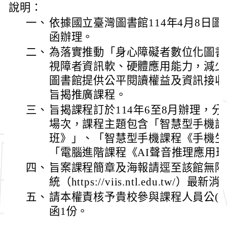
說明：
一、
依據國立臺灣圖書館114年4月8日圖採字
函辦理。
二、
為落實推動「身心障礙者數位化圖書
視障者資訊軟、硬體應用能力，減少
圖書館提供公平閱讀權益及資訊接收
旨揭推廣課程。
三、
旨揭課程訂於114年6至8月辦理，
場次，課程主題包含「智慧型手機課
班》」、「智慧型手機課程《手機生
「電腦進階課程《AI聲音推理應用
四、
旨案課程簡章及海報請逕至該館無障
統（https://viis.ntl.edu.tw/）
五、
請本權責核予貴校參與課程人員公(
函1份。