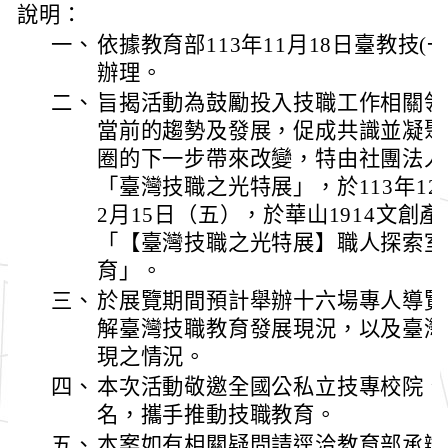
說明：
一、
依據教育部113年11月18日臺教技(一)
辦理。
二、
旨揭活動為鼓勵投入技職工作相關領
當前的趨勢及發展，促成共識並凝聚
圈的下一步帶來改變，特由社團法人
「臺灣技職之光特展」，於113年12月
2月15日（五），於華山1914文創
「【臺灣技職之光特展】職人探索室
育」。
三、
於展覽期間預計舉辦十六場專人導覽
解臺灣技職教育發展現況，以及臺灣
現之情況。
四、
本次活動敬邀全國公私立技專校院、
名，攜手推動技職教育。
五、
本案如有相關疑問請逕洽教育部承辦