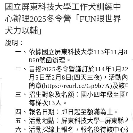
國立屏東科技大學工作犬訓練中
心辦理2025冬令營「FUN眼世界
犬力以輔」
說明：
一、
依據國立屏東科技大學113年11月8日
860號函辦理。
二、
旨揭2025冬令營謹訂於114年1月22日
月5日至2月8日(四天三夜)，活動
簡章(https://reurl.cc/Gp9b7A)
三、
招生對象及名額：國小四年級至國中
每梯次13人。
四、
報名日期：即日起至額滿為止。
五、
活動地點：屏東科技大學─屏東縣內
六、
活動採線上報名，報名後待該中心通