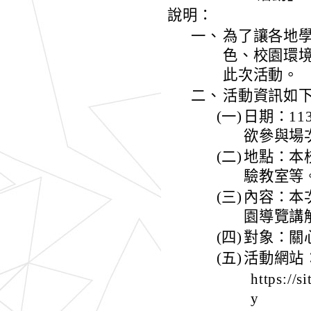
說明：
一、
為了讓各地
色、校園環
此次活動。
二、
活動資訊如
(一)
日期：113
欲參與場
(二)
地點：本
驗教室等
(三)
內容：本
園導覽講
(四)
對象：關
(五)
活動網站
https://
y