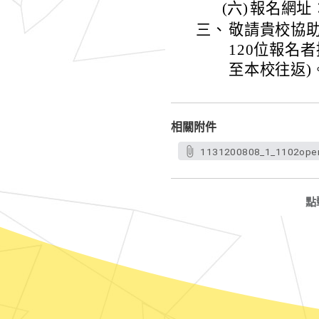
(六)
報名網址：htt
三、
敬請貴校協
120位報名
至本校往返)
相關附件
1131200808_1_1102ope
點