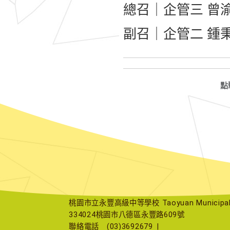
總召｜企管三 曾渝雯｜
副召｜企管二 鍾秉倫｜
點
桃園市立永豐高級中等學校 Taoyuan Municipal Yu
334024桃園市八德區永豐路609號
聯絡電話
(03)3692679
|