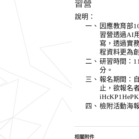
習營
說明：
一、
因應教育部1
習營透過AI
寫，透過實
程資料更為
二、
研習時間：1
分。
三、
報名期間：自
止，欲報名者請逕
iHcKP1He
四、
檢附活動海報
相關附件