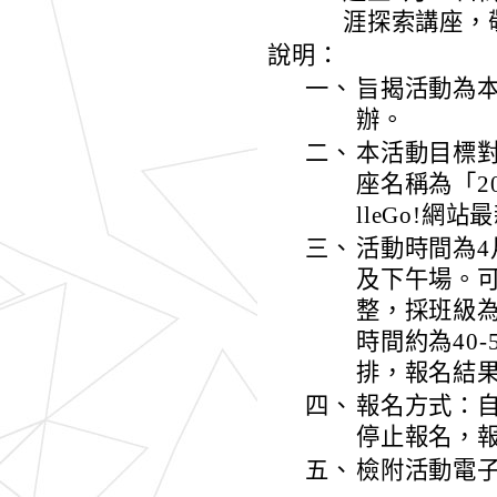
涯探索講座，
說明：
一、
旨揭活動為
辦。
二、
本活動目標
座名稱為「2
lleGo!網站最
三、
活動時間為4
及下午場。可
整，採班級
時間約為40
排，報名結
四、
報名方式：自
停止報名，報名網址
五、
檢附活動電