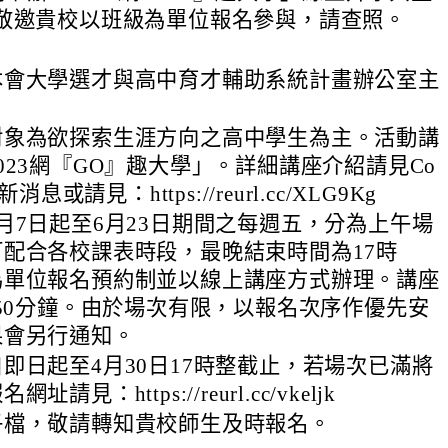
敬邀貴校以班級為單位報名參與，請查照。
本會大學選才與高中育才輔助系統計畫辦公室主
對象為欲探索生涯方向之高中學生為主。活動講
023網『GO』趣大學」。詳細講座介紹請見Co
新消息或請見：https://reurl.cc/XLG9Kg
月7日起至6月23日期間之每週五，分為上午場
配合各校課表時段，最晚結束時間為17時
為單位報名預約制並以線上講座方式辦理。講座
-50分鐘。由於場次有限，以報名次序作優先安
果會另行通知。
即日起至4月30日17時整截止，若場次已滿將
請見：https://reurl.cc/vkeljk
子檔，敬請轉知貴校師生及時報名。