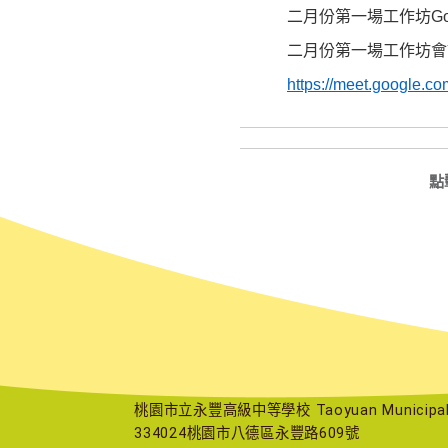
二月份第一場
工作坊
G
二月份第一場
工作坊
會
https://meet.google.c
點
桃園市立永豐高級中等學校 Taoyuan Municipal Yu
334024桃園市八德區永豐路609號