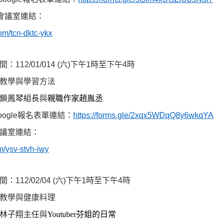
會議室連結：
om/tcn-dktc-ykx
間
：
112/01/014 (
六
)
下午
1
時至下午
4
時
教學與學習方法
鎖鳳琴組長
與
親職作家趙胤丞
oogle
報名表單連結：
https://forms.gle/2xqx5WDqQ8y6wkqYA
議室連結：
m/ysv-stvh-iwy
間
：
112/02/04 (
六
)
下午
1
時至下午
4
時
教學與健康料理
林子翔主任
與
Youtuber
芬姐的日常