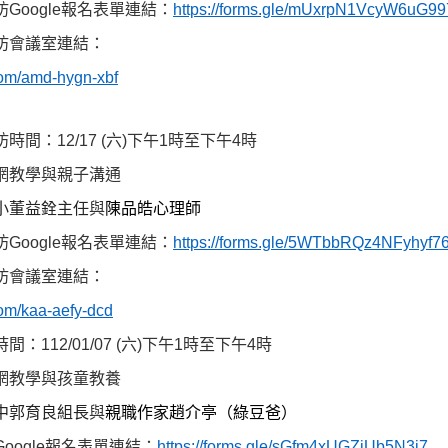
坊
Google
報名表單連結：
https://forms.gle/mUxrpN1VcyW6uG99
坊
會議室連結：
com/amd-hygn-xbf
坊時間
：
12/17 (
六
)
下午
1
時至下午
4
時
網教學與親子溝通
小董益銓主任
與
陳品皓心理師
坊
Google
報名表單連結：
https://forms.gle/5WTbbRQz4NFyhyf7
坊
會議室連結：
com/kaa-aefy-dcd
時間
：
112/01/07 (
六
)
下午
1
時至下午
4
時
網教學與孩童教養
中郭育良組長
與
親職作家趙介亭（綠豆爸）
Google
報名表單連結：
https://forms.gle/sGfm4xUGZiUb5N3i7