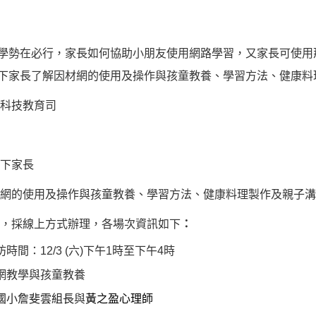
學勢在必行，家長如何協助小朋友使用網路學習，又家長可使用
下家長了解因材網的使用及操作與孩童教養、學習方法、健康料
科技教育司
下家長
網的使用及操作與孩童教養、學習方法、健康料理製作及親子溝
，採線上方式辦理，各場次資訊如下
：
坊
時間
：
12/3 (
六
)
下午
1
時至下午
4
時
網教學與孩童教養
國小詹斐雲組長
與
黃之盈心理師