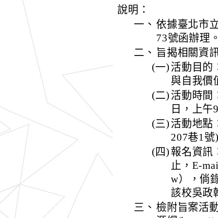
說明：
一、
依據臺北市立啟
73號函辦理
二、
旨揭相關資
(一)
活動目的
與自我價
(二)
活動時間：
日，上午
(三)
活動地點
207巷1號
(四)
報名資訊
止，E-mai
w），倘
該校吳政翰先
三、
檢附旨案活