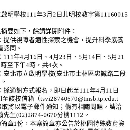
明學校111年3月2日北明校教字第11160015
。
訊摘要如下，餘請詳閱附件：
：提供視障者適性探索之機會，提升科學素養
值認同。
111年4月16日、4月23日、5月14日、5月21
9時至下午4時，共4次。
：臺北市立啟明學校(臺北市士林區忠誠路二段
)。
：採通訊方式報名，即日起至111年4月11日
l至該校信箱（tsvi28740670@tmsb.tp.edu.t
錄取將以電子郵件通知；倘有相關問題，請洽
生(02)2874-0670分機1112。
動簡章1份，本案簡章亦公告於桃園特殊教育資