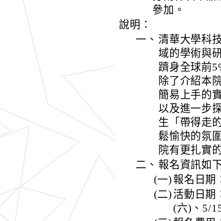
參加。
說明：
一、
清華大學科
域的學術與研
躋身全球前
除了介紹本
簡易上手的
以及進一步
生「帶得走
鬆愉快的氛
院有更扎實
二、
報名資訊如
(一)
報名日期：
(二)
活動日期：第
(六)、5/1