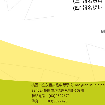
(三)
報名費用
(四)
報名網址：htt
點
桃園市立永豐高級中等學校 Taoyuan Municipal Yu
334024桃園市八德區永豐路609號
聯絡電話
(03)3692679
|
傳真
(03)3697425