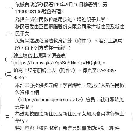
依據內政部移民署110年9月16日移署資字第
一、
1100098196號函辦理。
為提升新住民數位應用技能、增進親子共學，
移民署委由巨匠電腦股份有限公司承辦新住民及新住
二、
民子女
免費電腦課程實體教育訓練（附件1）。若有上課意
願，由下列方式擇一辦理：
線上填寫上課需求調查表
(一)
(https://forms.gle/rYq5SqSNuPqwHQqk9)。
填寫上課意願調查表（附件2），傳真至02-2389-
(二)
4546。
本計畫亦提供多元線上學習課程，只要加入新住民數
位資訊ｅ網
（https://nit.immigration.gov.tw）會員，就可隨時免
費學習。
為鼓勵校園之新住民及新住民子女加入會員進行線上
三、
學習，
特別舉辦「校園限定」新會員註冊獎勵活動（附件