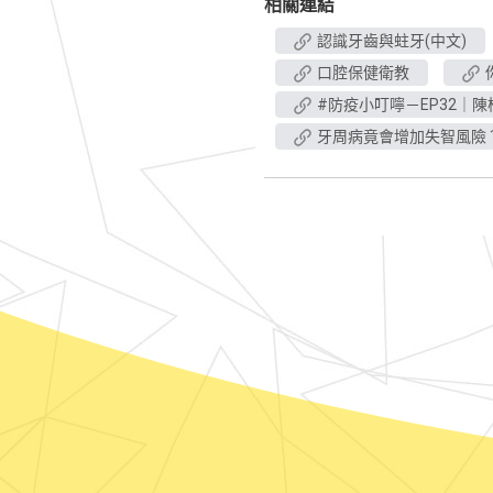
相關連結
認識牙齒與蛀牙(中文)
口腔保健衛教
#防疫小叮嚀－EP32｜
牙周病竟會增加失智風險