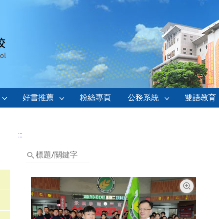
好書推薦
粉絲專頁
公務系統
雙語教育
:::
標
題/
關
鍵
字
放大圖片