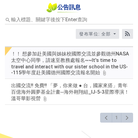
公告訊息
輸
入
標
發布單位: 全部
題、
RS
關
鍵
！！ 想參加赴美國與姊妹校國際交流並參觀德州NASA
字
太空中心同學，請速至教務處報名~~It's time to
後
travel and interact with our sister school in the US-
按
-115學年度赴美國德州國際交流報名開始
下
Enter
出國交流!! 免費!! 「夢，你來做 ● 台，國家來搭」青年
查
百億海外圓夢基金計畫─海外翱翔組_IJ-5-3星際導演！
詢
溫哥華影視營
1