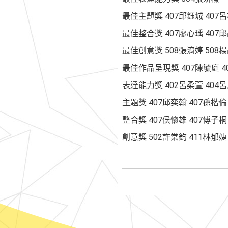
最佳主題獎 407邱鈺城 407呂
最佳整合獎 407廖心瑀 407邱
最佳創意獎 508張淯婷 508楊
最佳作品呈現獎 407陳毓庭 4
表達能力獎 402呂柔萱 404
主題獎 407邱奕翰 407孫楷倫
整合獎 407侯懷雄 407傅子桐
創意獎 502許棠鈞 411林郁婕 