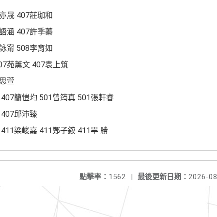
亦晟 407莊珈和
語涵 407許季蓁
詠甯 508李育如
07苑薰文 407袁上筑
呂思萱
 407簡愷均 501曾筠真 501張軒睿
 407邱沛臻
411梁峻嘉 411鄭子銨 411畢 勝
點擊率：
1562
|
最後更新日期：
2026-08