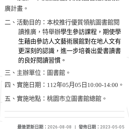
廣計畫。
二、活動目的：本校推行優質領航圖書館閱
讀推廣，特舉辦
學生參訪課程
，
期
使學
生藉由參訪人文藝術展館
對在地人文有
更深刻的認識
，
進一步培養出愛書讀書
的良好閱讀習慣。
三、主辦單位：圖書館。
四、實施日期：
112
年
05
月
05
日
10:00-14:00
。
五、實施地點：桃園市立圖書館總館。
最後更新日期：
2026-08-08
|
發佈日期：
2023-05-05