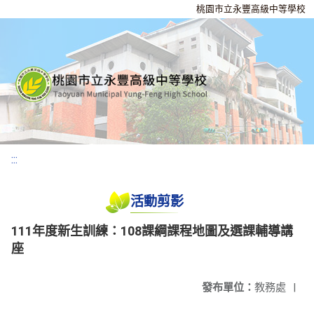
桃園市立永豐高級中等學校
:::
活動剪影
111年度新生訓練：108課綱課程地圖及選課輔導講
座
發布單位：
教務處
|