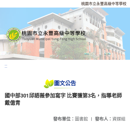
桃園市立永豐高級中等學校
:::
圖文公告
國中部301邱語薇參加寫字 比賽獲第3名，指導老師
戴億青
發布單位：
圖書館
|
發布人：
資媒組