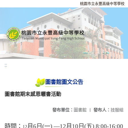
桃園市立永豐高級中等學校
:::
圖書館圖文公告
圖書館期末感恩曬書活動
發布單位：
圖書館
|
發布人：
技服組
時間：
月
6
日
(
一
) —12
月
10
日
(
五
) 8:00-16:00
12