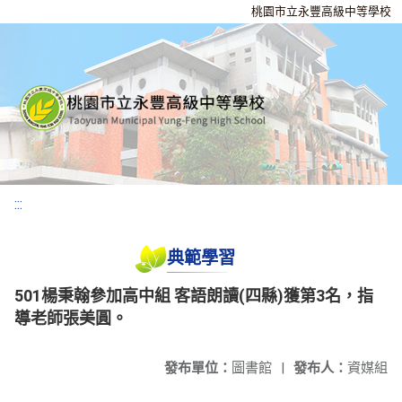
桃園市立永豐高級中等學校
:::
典範學習
501楊秉翰參加高中組 客語朗讀(四縣)獲第3名，指
導老師張美圓。
發布單位：
圖書館
|
發布人：
資媒組