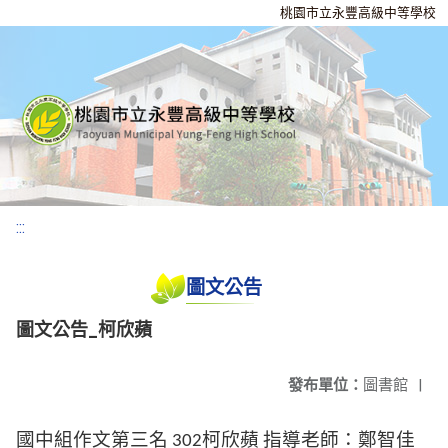
桃園市立永豐高級中等學校
:::
圖文公告
圖文公告_柯欣蘋
發布單位：
圖書館
|
國中組作文第三名
柯欣蘋
指導老師：鄭智佳
302