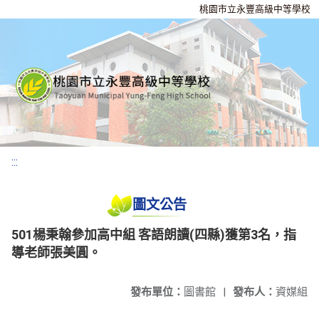
桃園市立永豐高級中等學校
:::
圖文公告
501楊秉翰參加高中組 客語朗讀(四縣)獲第3名，指
導老師張美圓。
發布單位：
圖書館
|
發布人：
資媒組