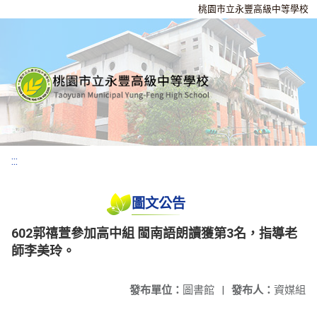
桃園市立永豐高級中等學校
:::
圖文公告
602郭禧萱參加高中組 閩南語朗讀獲第3名，指導老
師李美玲。
發布單位：
圖書館
|
發布人：
資媒組