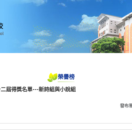
榮譽榜
十二屆得獎名單---新詩組與小說組
發布